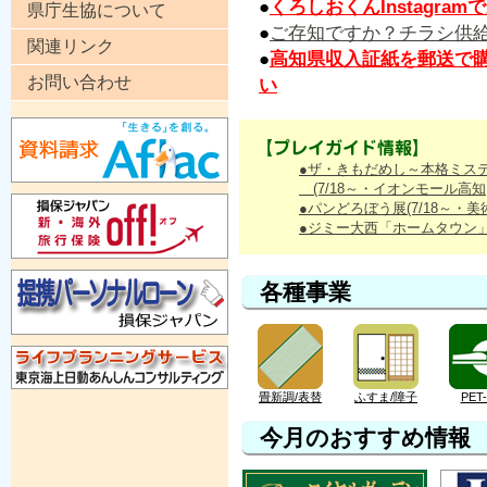
●
くろしおくんInstagr
県庁生協について
●
ご存知ですか？チラシ供
関連リンク
●
高知県収入証紙を郵送で
お問い合わせ
い
【プレイガイド情報】
●ザ・きもだめし～本格ミス
(7/18～・イオンモール高知
●パンどろぼう展(7/18～・美
●ジミー大西「ホームタウン」高
各種事業
畳新調/表替
ふすま/障子
PET
今月のおすすめ情報