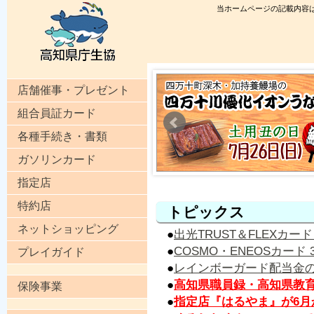
当ホームページの記載内容
店舗催事・プレゼント
組合員証カード
各種手続き・書類
ガソリンカード
指定店
特約店
トピックス
ネットショッピング
●
出光TRUST＆FLEXカー
●
COSMO・ENEOSカード
プレイガイド
●
レインボーガード配当金
●
高知県職員録・高知県教
保険事業
●
指定店『はるやま』が6月